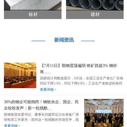
板材
建材
【7月11日】期钢震荡偏弱 铁矿跌超3% 钢价
将......
国家统计局数据显示，6月份，全国工业生产者出厂价格
同比下降5.4%，环比下降0.8%；工业生产者购进价格同
比下降6.5%，环比下降1.1%。上半年，工业生产者出厂
查看详细 >
价格比上年同期下降3.1%，工业生产者...
30%的钢企可能倒闭！钢铁央企、国企、民
企纷纷发声：新一轮残酷...
新钢集团党委书记、董事长刘建荣近日在卷板厂调
研检查工作要求：面对这一轮残酷的市场竞争，我
们一定要牢牢抓好品种优化提升工作。当前钢材市
查看详细 >